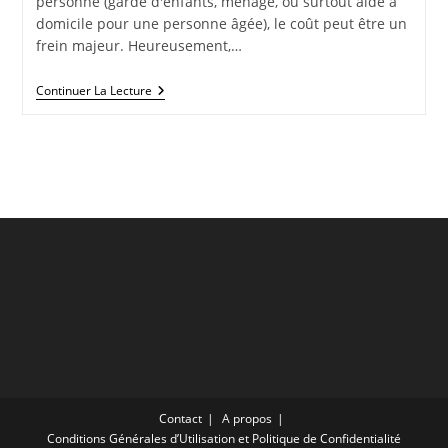
personne (garde d'enfants, ménage, ou surtout aide à
domicile pour une personne âgée), le coût peut être un
frein majeur. Heureusement,…
Continuer La Lecture
Contact
A propos
Conditions Générales d’Utilisation et Politique de Confidentialité